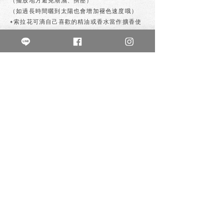
（擺放地方避免潮濕、擠壓）
（如過長時間曬到太陽也會增加褪色速度哦）
*索拉花可滴自己喜歡的精油或香水當作擴香使
用喲
私訊購買
上一個
下一個
不晚花房
buwanflowerlife
鮮花/各式植栽/創意手作
乾燥花 /永生花 /零食花 /鈔票花
新北市新莊區幸福路825號1樓
0980-045-749
週二至週五13:00-21:00
週六10:00-18:0
0
週日、一公休