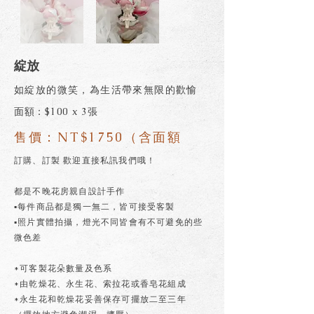
綻放
如綻放的微笑，為生活帶來無限的歡愉
面額：$100 x 3張
售價：NT$1750（含面額
訂購、訂製 歡迎直接私訊我們哦！
都是不晚花房親自設計手作
▪每件商品都是獨一無二，皆可接受客製
▪照片實體拍攝，燈光不同皆會有不可避免的些
微色差
*可客製花朵數量及色系
*由乾燥花、永生花、索拉花或香皂花組成
*永生花和乾燥花妥善保存可擺放二至三年