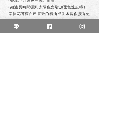
（擺放地方避免潮濕、擠壓）
（如過長時間曬到太陽也會增加褪色速度哦）
*索拉花可滴自己喜歡的精油或香水當作擴香使
用喲
私訊購買
上一個
下一個
不晚花房
buwanflowerlife
鮮花/各式植栽/創意手作
乾燥花 /永生花 /零食花 /鈔票花
新北市新莊區幸福路825號1樓
0980-045-749
週二至週五13:00-21:00
週六10:00-18:0
0
週日、一公休