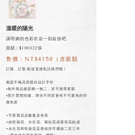
溫暖的陽光
讓明媚的色彩在這一刻綻放吧
面額：$100X22張
售價：NT$4150（含面額
訂購、訂製 歡迎直接私訊我們哦！
都是不晚花房親自設計手作
▪每件商品都是獨一無二，皆可接受客製
▪照片實體拍攝，燈光不同皆會有不可避免的些
微色差
*可客製花朵數量及色系
*由乾燥花、永生花、索拉花或香皂花組成
*永生花和乾燥花妥善保存可擺放二至三年