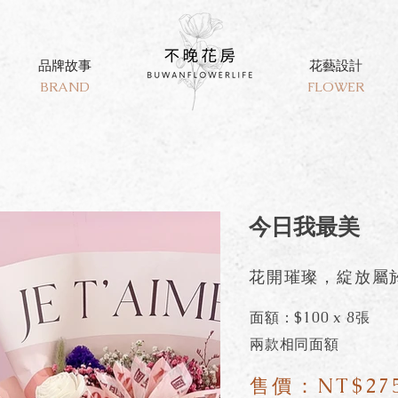
品牌故事
花藝設計
BRAND
FLOWER
今日我最美
花開璀璨，綻放屬
面額：$100 x 8張
兩款相同面額
售價：NT$27