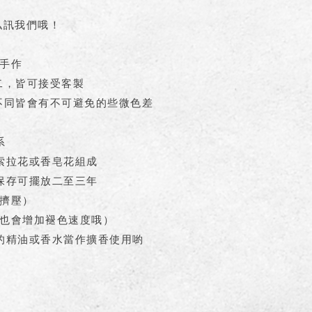
私訊我們哦！
手作
二，皆可接受客製
不同皆會有不可避免的些微色差
系
索拉花或香皂花組成
保存可擺放二至三年
擠壓）
也會增加褪色速度哦）
的精油或香水當作擴香使用喲