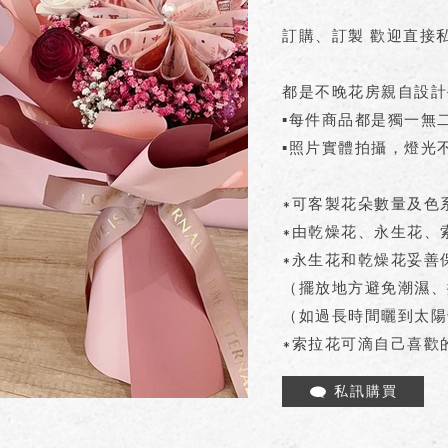
訂購、訂製 歡迎直接
都是不晚花房親自設計
▪每件商品都是獨一無
▪照片實體拍攝，燈光
*可客製花朵數量及色
*由乾燥花、永生花、
*永生花和乾燥花妥善
（擺放地方避免潮濕、
（如過長時間曬到太陽
*索拉花可滴自己喜歡
私訊購買