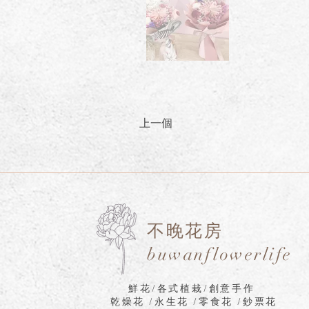
上一個
不晚花房
buwanflowerlife
鮮花/各式植栽/創意手作
乾燥花 /永生花 /零食花 /鈔票花