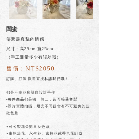
閨蜜
傳遞最真摯的情感
尺寸 : 高25cm 寬25cm
（手工測量多少有誤差哦）
售價：NT$2050
訂購、訂製 歡迎直接私訊我們哦！
都是不晚花房親自設計手作
▪每件商品都是獨一無二，皆可接受客製
▪照片實體拍攝，燈光不同皆會有不可避免的些
微色差
*可客製花朵數量及色系
*由乾燥花、永生花、索拉花或香皂花組成