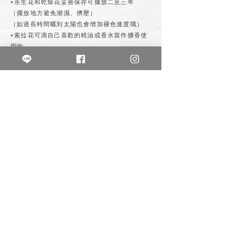
*永生花和乾燥花妥善保存可擺放二至三年
（擺放地方避免潮濕、擠壓）
（如過長時間曬到太陽也會增加褪色速度哦）
*索拉花可滴自己喜歡的精油或香水當作擴香使
用喲
私訊購買
上一個
下一個
不晚花房
buwanflowerlife
鮮花/各式植栽/創意手作
乾燥花 /永生花 /零食花 /鈔票花
新北市新莊區幸福路825號1樓
0980-045-749
週二至週五13:00-21:00