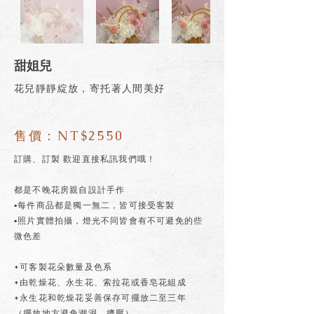
甜姐兒
花兒靜靜綻放，寄托著人間美好
售價：NT$2550
訂購、訂製 歡迎直接私訊我們哦！
都是不晚花房親自設計手作
▪每件商品都是獨一無二，皆可接受客製
▪照片實體拍攝，燈光不同皆會有不可避免的些
微色差
*可客製花朵數量及色系
*由乾燥花、永生花、索拉花或香皂花組成
*永生花和乾燥花妥善保存可擺放二至三年
（擺放地方避免潮濕、擠壓）