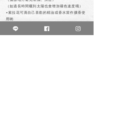
（如過長時間曬到太陽也會增加褪色速度哦）
*索拉花可滴自己喜歡的精油或香水當作擴香使
用喲
私訊購買
上一個
下一個
不晚花房
buwanflowerlife
鮮花/各式植栽/創意手作
乾燥花 /永生花 /零食花 /鈔票花
新北市新莊區幸福路825號1樓
0980-045-749
週二至週五13:00-21:00
週六10:00-18:0
0
週日、一公休