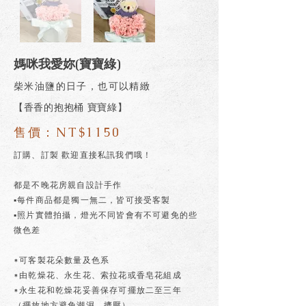
媽咪我愛妳(寶寶綠)
柴米油鹽的日子，也可以精緻
【香香的抱抱桶 寶寶綠】
售價：NT$1150
訂購、訂製 歡迎直接私訊我們哦！
都是不晚花房親自設計手作
▪每件商品都是獨一無二，皆可接受客製
▪照片實體拍攝，燈光不同皆會有不可避免的些
微色差
*可客製花朵數量及色系
*由乾燥花、永生花、索拉花或香皂花組成
*永生花和乾燥花妥善保存可擺放二至三年
（擺放地方避免潮濕、擠壓）