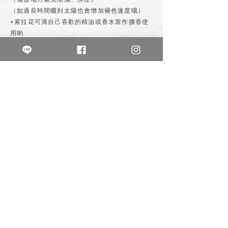
（如過長時間曬到太陽也會增加褪色速度哦）
*索拉花可滴自己喜歡的精油或香水當作擴香使
用喲
私訊購買
上一個
下一個
不晚花房
buwanflowerlife
鮮花/各式植栽/創意手作
乾燥花 /永生花 /零食花 /鈔票花
新北市新莊區幸福路825號1樓
0980-045-749
週二至週五13:00-21:00
週六10:00-18:0
0
週日、一公休