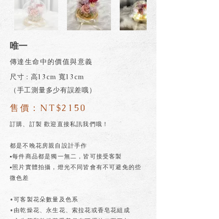
唯一
傳達生命中的價值與意義
尺寸 : 高13cm 寬13cm
（手工測量多少有誤差哦）
售價：NT$2150
訂購、訂製 歡迎直接私訊我們哦！
都是不晚花房親自設計手作
▪每件商品都是獨一無二，皆可接受客製
▪照片實體拍攝，燈光不同皆會有不可避免的些
微色差
*可客製花朵數量及色系
*由乾燥花、永生花、索拉花或香皂花組成