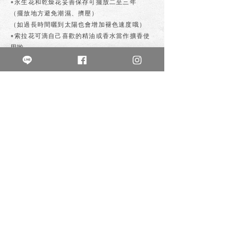
*永生花和乾燥花妥善保存可擺放二至三年
（擺放地方避免潮濕、擠壓）
（如過長時間曬到太陽也會增加褪色速度哦）
*索拉花可滴自己喜歡的精油或香水當作擴香使
用喲
私訊購買
上一個
下一個
不晚花房
buwanflowerlife
鮮花/各式植栽/創意手作
乾燥花 /永生花 /零食花 /鈔票花
新北市新莊區幸福路825號1樓
0980-045-749
週二至週五13:00-21:00