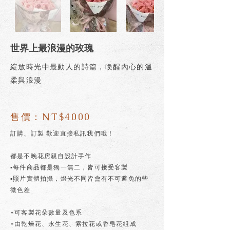
世界上最浪漫的玫瑰
綻放時光中最動人的詩篇，喚醒內心的溫
柔與浪漫
售價：NT$4000
訂購、訂製 歡迎直接私訊我們哦！
都是不晚花房親自設計手作
▪每件商品都是獨一無二，皆可接受客製
▪照片實體拍攝，燈光不同皆會有不可避免的些
微色差
*可客製花朵數量及色系
*由乾燥花、永生花、索拉花或香皂花組成