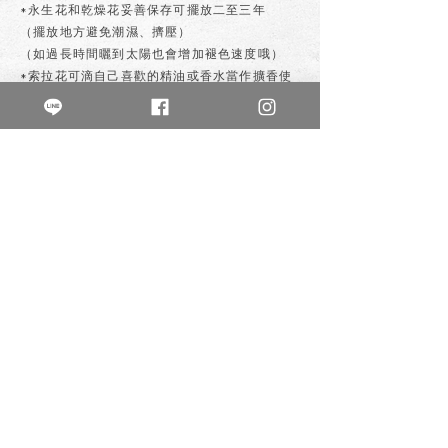
*永生花和乾燥花妥善保存可擺放二至三年
（擺放地方避免潮濕、擠壓）
（如過長時間曬到太陽也會增加褪色速度哦）
*索拉花可滴自己喜歡的精油或香水當作擴香使
用喲
私訊購買
上一個
下一個
不晚花房
buwanflowerlife
鮮花/各式植栽/創意手作
乾燥花 /永生花 /零食花 /鈔票花
新北市新莊區幸福路825號1樓
0980-045-749
週二至週五13:00-21:00
週六10:00-18:0
0